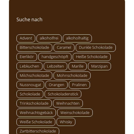
Suche nach
Advent
alkoholfrei
alkoholhaltig
Bitterschokolade
Caramel
Dunkle Schokolade
Eierlikör
handgeschöpft
Heiße Schokolade
Lebkuchen
Lebzelten
Marille
Marzipan
Milchschokolade
Mohnschokolade
Nussnougat
Orangen
Pralinen
Schokolade
Schokoladenstick
Trinkschokolade
Weihnachten
Weihnachtsgebäck
Weinschokolade
Weiße Schokolade
Whisky
Zartbitterschokolade