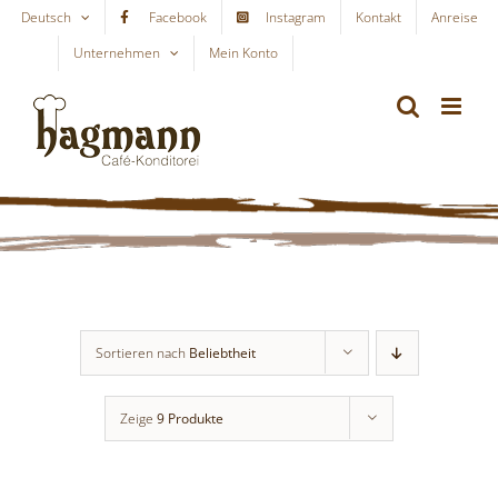
Skip
Deutsch
Facebook
Instagram
Kontakt
Anreise
to
Unternehmen
Mein Konto
WARENKORB
content
Sortieren nach
Beliebtheit
Zeige
9 Produkte