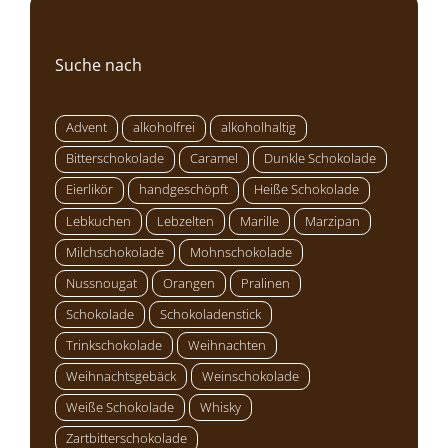
Suche nach
Advent
alkoholfrei
alkoholhaltig
Bitterschokolade
Caramel
Dunkle Schokolade
Eierlikör
handgeschöpft
Heiße Schokolade
Lebkuchen
Lebzelten
Marille
Marzipan
Milchschokolade
Mohnschokolade
Nussnougat
Orangen
Pralinen
Schokolade
Schokoladenstick
Trinkschokolade
Weihnachten
Weihnachtsgebäck
Weinschokolade
Weiße Schokolade
Whisky
Zartbitterschokolade