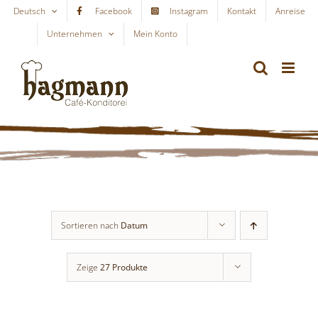
Skip
Deutsch
Facebook
Instagram
Kontakt
Anreise
to
Unternehmen
Mein Konto
WARENKORB
content
Sortieren nach
Datum
Zeige
27 Produkte