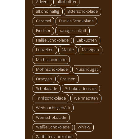
Advent
alkoholfrei
alkoholhaltig
Bitterschokolade
Caramel
Dunkle Schokolade
Eierlikör
handgeschöpft
Heiße Schokolade
Lebkuchen
Lebzelten
Marille
Marzipan
Milchschokolade
Mohnschokolade
Nussnougat
Orangen
Pralinen
Schokolade
Schokoladenstick
Trinkschokolade
Weihnachten
Weihnachtsgebäck
Weinschokolade
Weiße Schokolade
Whisky
Zartbitterschokolade