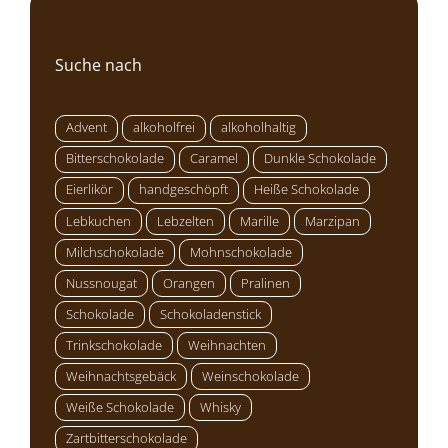
Suche nach
Advent
alkoholfrei
alkoholhaltig
Bitterschokolade
Caramel
Dunkle Schokolade
Eierlikör
handgeschöpft
Heiße Schokolade
Lebkuchen
Lebzelten
Marille
Marzipan
Milchschokolade
Mohnschokolade
Nussnougat
Orangen
Pralinen
Schokolade
Schokoladenstick
Trinkschokolade
Weihnachten
Weihnachtsgebäck
Weinschokolade
Weiße Schokolade
Whisky
Zartbitterschokolade