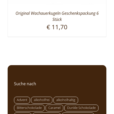
Original Wachauerkugeln Geschenkspackung 6
Stück
€
11,70
Suche nach
Advent
alkoholfrei
alkoholhaltig
Bitterschokolade
Caramel
Dunkle Schokolade