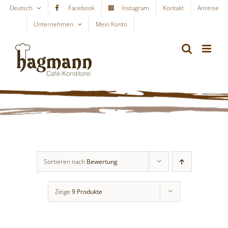
Skip
Deutsch
Facebook
Instagram
Kontakt
Anreise
to
Unternehmen
Mein Konto
WARENKORB
content
Sortieren nach
Bewertung
Zeige
9 Produkte