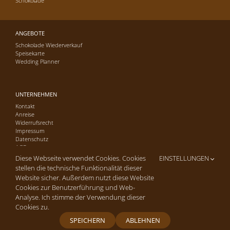
Schokolade
ANGEBOTE
Schokolade Wiederverkauf
Speisekarte
Wedding Planner
UNTERNEHMEN
Kontakt
Anreise
Widerrufsrecht
Impressum
Datenschutz
AGB
Diese Webseite verwendet Cookies. Cookies
EINSTELLUNGEN
stellen die technische Funktionalität dieser
Website sicher. Außerdem nutzt diese Website
Cookies zur Benutzerführung und Web-
Copyright © 2016-26 Cafe-Konditorei Hagmann GmbH | Alle Rechte
Analyse. Ich stimme der Verwendung dieser
vorbehalten. | Site by
arua2 marketing
Cookies zu.
SPEICHERN
ABLEHNEN
Facebook