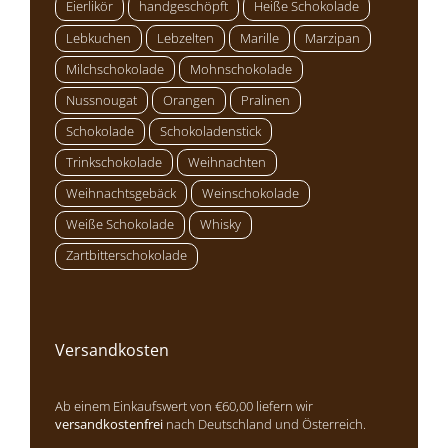
Eierlikör
handgeschöpft
Heiße Schokolade
Lebkuchen
Lebzelten
Marille
Marzipan
Milchschokolade
Mohnschokolade
Nussnougat
Orangen
Pralinen
Schokolade
Schokoladenstick
Trinkschokolade
Weihnachten
Weihnachtsgebäck
Weinschokolade
Weiße Schokolade
Whisky
Zartbitterschokolade
Versandkosten
Ab einem Einkaufswert von €60,00 liefern wir
versandkostenfrei
nach Deutschland und Österreich.