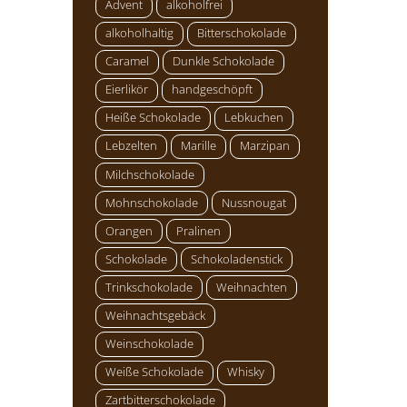
Advent
alkoholfrei
alkoholhaltig
Bitterschokolade
Caramel
Dunkle Schokolade
Eierlikör
handgeschöpft
Heiße Schokolade
Lebkuchen
Lebzelten
Marille
Marzipan
Milchschokolade
Mohnschokolade
Nussnougat
Orangen
Pralinen
Schokolade
Schokoladenstick
Trinkschokolade
Weihnachten
Weihnachtsgebäck
Weinschokolade
Weiße Schokolade
Whisky
Zartbitterschokolade