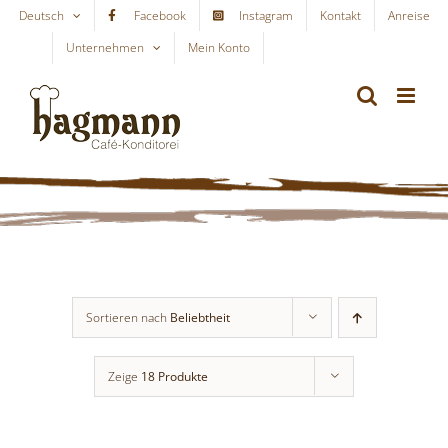
Skip
Deutsch
Facebook
Instagram
Kontakt
Anreise
to
Unternehmen
Mein Konto
WARENKORB
content
Sortieren nach
Beliebtheit
Zeige
18 Produkte