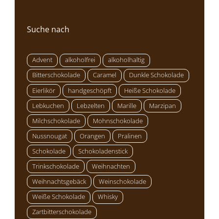
Suche nach
Advent
alkoholfrei
alkoholhaltig
Bitterschokolade
Caramel
Dunkle Schokolade
Eierlikör
handgeschöpft
Heiße Schokolade
Lebkuchen
Lebzelten
Marille
Marzipan
Milchschokolade
Mohnschokolade
Nussnougat
Orangen
Pralinen
Schokolade
Schokoladenstick
Trinkschokolade
Weihnachten
Weihnachtsgebäck
Weinschokolade
Weiße Schokolade
Whisky
Zartbitterschokolade