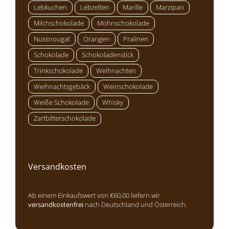
Lebkuchen
Lebzelten
Marille
Marzipan
Milchschokolade
Mohnschokolade
Nussnougat
Orangen
Pralinen
Schokolade
Schokoladenstick
Trinkschokolade
Weihnachten
Weihnachtsgebäck
Weinschokolade
Weiße Schokolade
Whisky
Zartbitterschokolade
Versandkosten
Ab einem Einkaufswert von €60,00 liefern wir
versandkostenfrei
nach Deutschland und Österreich.