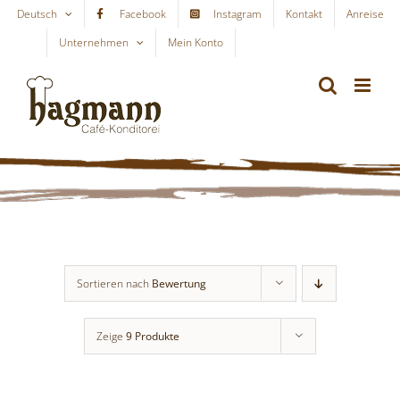
Skip
Deutsch
Facebook
Instagram
Kontakt
Anreise
to
Unternehmen
Mein Konto
WARENKORB
content
Sortieren nach
Bewertung
Zeige
9 Produkte