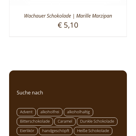
Wachauer Schokolade | Marille Marzipan
€
5,10
Suche nach
Advent
alkoholfrei
alkoholhaltig
Bitterschokolade
Caramel
Dunkle Schokolade
Eierlikör
handgeschöpft
Heiße Schokolade