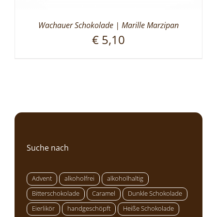
Wachauer Schokolade | Marille Marzipan
€
5,10
Suche nach
Advent
alkoholfrei
alkoholhaltig
Bitterschokolade
Caramel
Dunkle Schokolade
Eierlikör
handgeschöpft
Heiße Schokolade