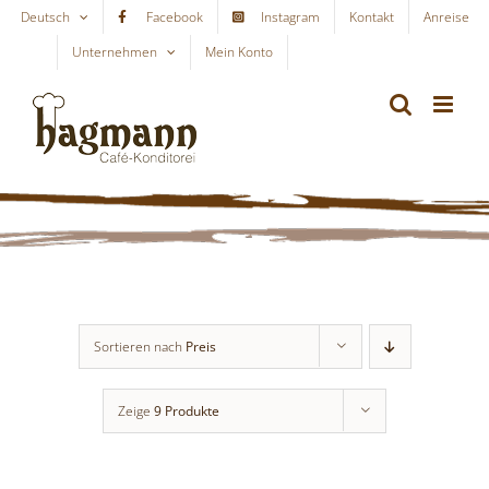
Skip
Deutsch
Facebook
Instagram
Kontakt
Anreise
to
Unternehmen
Mein Konto
WARENKORB
content
Sortieren nach
Preis
Zeige
9 Produkte