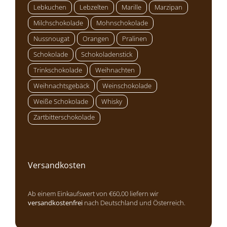
Lebkuchen
Lebzelten
Marille
Marzipan
Milchschokolade
Mohnschokolade
Nussnougat
Orangen
Pralinen
Schokolade
Schokoladenstick
Trinkschokolade
Weihnachten
Weihnachtsgebäck
Weinschokolade
Weiße Schokolade
Whisky
Zartbitterschokolade
Versandkosten
Ab einem Einkaufswert von €60,00 liefern wir
versandkostenfrei
nach Deutschland und Österreich.