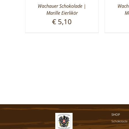
Wachauer Schokolade |
Wacha
Marille Eierlikör
Ma
€
5,10
SHOP
Schokolade