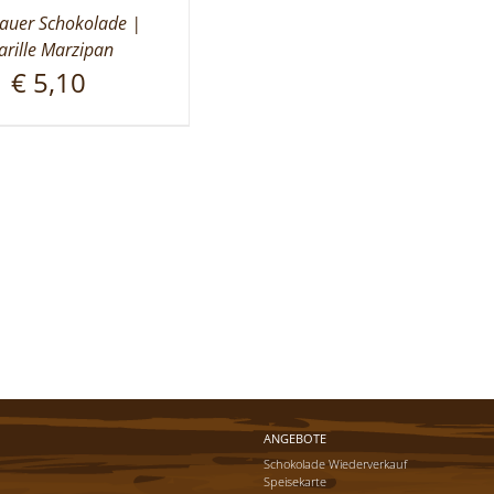
uer Schokolade |
rille Marzipan
€
5,10
ANGEBOTE
Schokolade Wiederverkauf
Speisekarte