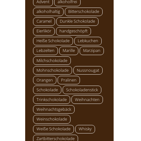
Advent
alkoholfrei
alkoholhaltig
Bitterschokolade
Caramel
Dunkle Schokolade
Eierlikör
handgeschöpft
Heiße Schokolade
Lebkuchen
Lebzelten
Marille
Marzipan
Milchschokolade
Mohnschokolade
Nussnougat
Orangen
Pralinen
Schokolade
Schokoladenstick
Trinkschokolade
Weihnachten
Weihnachtsgebäck
Weinschokolade
Weiße Schokolade
Whisky
Zartbitterschokolade