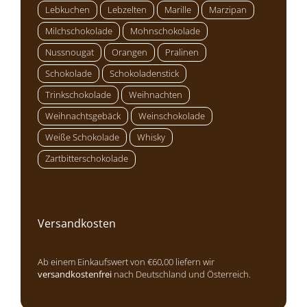
Lebkuchen
Lebzelten
Marille
Marzipan
Milchschokolade
Mohnschokolade
Nussnougat
Orangen
Pralinen
Schokolade
Schokoladenstick
Trinkschokolade
Weihnachten
Weihnachtsgebäck
Weinschokolade
Weiße Schokolade
Whisky
Zartbitterschokolade
Versandkosten
Ab einem Einkaufswert von €60,00 liefern wir
versandkostenfrei
nach Deutschland und Österreich.