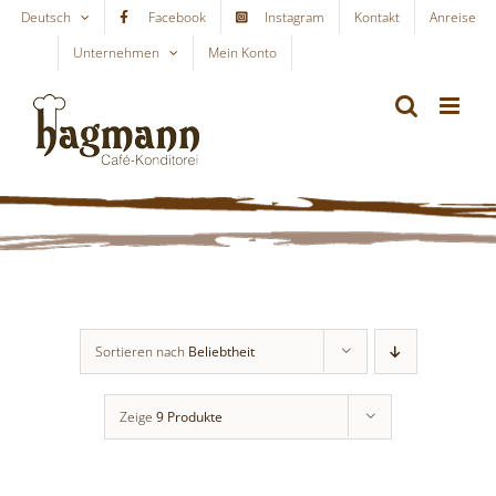
Skip
Deutsch
Facebook
Instagram
Kontakt
Anreise
to
Unternehmen
Mein Konto
WARENKORB
content
Sortieren nach
Beliebtheit
Zeige
9 Produkte