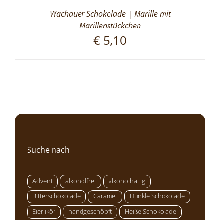
Wachauer Schokolade | Marille mit
Marillenstückchen
€
5,10
Suche nach
Advent
alkoholfrei
alkoholhaltig
Bitterschokolade
Caramel
Dunkle Schokolade
Eierlikör
handgeschöpft
Heiße Schokolade