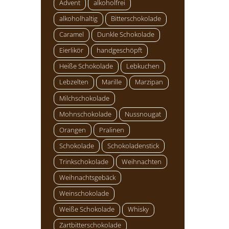
Advent
alkoholfrei
alkoholhaltig
Bitterschokolade
Caramel
Dunkle Schokolade
Eierlikör
handgeschöpft
Heiße Schokolade
Lebkuchen
Lebzelten
Marille
Marzipan
Milchschokolade
Mohnschokolade
Nussnougat
Orangen
Pralinen
Schokolade
Schokoladenstick
Trinkschokolade
Weihnachten
Weihnachtsgebäck
Weinschokolade
Weiße Schokolade
Whisky
Zartbitterschokolade