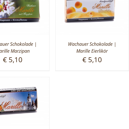
uer Schokolade |
Wachauer Schokolade |
rille Marzipan
Marille Eierlikör
€
5,10
€
5,10