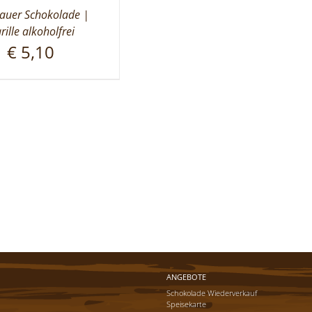
uer Schokolade |
rille alkoholfrei
€
5,10
ANGEBOTE
Schokolade Wiederverkauf
Speisekarte