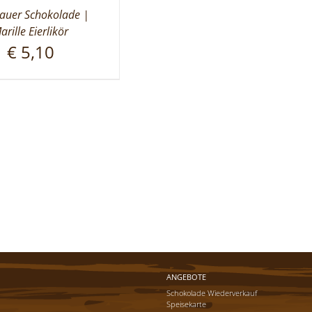
uer Schokolade |
arille Eierlikör
€
5,10
ANGEBOTE
Schokolade Wiederverkauf
Speisekarte