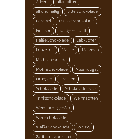
Advent
alkoholfrei
alkoholhaltig
Bitterschokolade
Caramel
Dunkle Schokolade
Eierlikör
handgeschöpft
Heiße Schokolade
Lebkuchen
Lebzelten
Marille
Marzipan
Milchschokolade
Mohnschokolade
Nussnougat
Orangen
Pralinen
Schokolade
Schokoladenstick
Trinkschokolade
Weihnachten
Weihnachtsgebäck
Weinschokolade
Weiße Schokolade
Whisky
Zartbitterschokolade