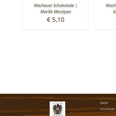
Wachauer Schokolade |
Wacha
Marille Marzipan
M
€
5,10
SHOP
Schokolade