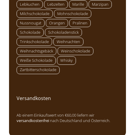
Lebkuchen
Lebzelten
Marille
Marzipan
Milchschokolade
Mohnschokolade
Nussnougat
Orangen
Pralinen
Schokolade
Schokoladenstick
Trinkschokolade
Weihnachten
Weihnachtsgebäck
Weinschokolade
Weiße Schokolade
Whisky
Zartbitterschokolade
Versandkosten
Ab einem Einkaufswert von €60,00 liefern wir
versandkostenfrei
nach Deutschland und Österreich.