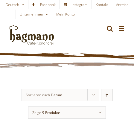
Skip
Deutsch
Facebook
Instagram
Kontakt
Anreise
to
Unternehmen
Mein Konto
WARENKORB
content
Sortieren nach
Datum
Zeige
9 Produkte