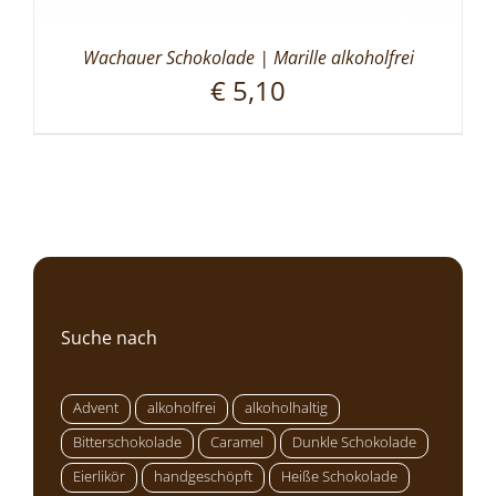
Wachauer Schokolade | Marille alkoholfrei
€
5,10
Suche nach
Advent
alkoholfrei
alkoholhaltig
Bitterschokolade
Caramel
Dunkle Schokolade
Eierlikör
handgeschöpft
Heiße Schokolade