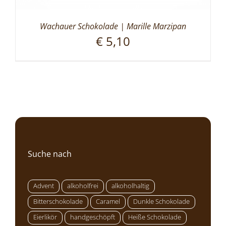
Wachauer Schokolade | Marille Marzipan
€
5,10
Suche nach
Advent
alkoholfrei
alkoholhaltig
Bitterschokolade
Caramel
Dunkle Schokolade
Eierlikör
handgeschöpft
Heiße Schokolade