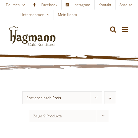
Skip
Deutsch
Facebook
Instagram
Kontakt
Anreise
to
Unternehmen
Mein Konto
WARENKORB
content
Sortieren nach
Preis
Zeige
9 Produkte