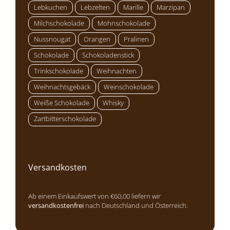
Lebkuchen
Lebzelten
Marille
Marzipan
Milchschokolade
Mohnschokolade
Nussnougat
Orangen
Pralinen
Schokolade
Schokoladenstick
Trinkschokolade
Weihnachten
Weihnachtsgebäck
Weinschokolade
Weiße Schokolade
Whisky
Zartbitterschokolade
Versandkosten
Ab einem Einkaufswert von €60,00 liefern wir
versandkostenfrei
nach Deutschland und Österreich.