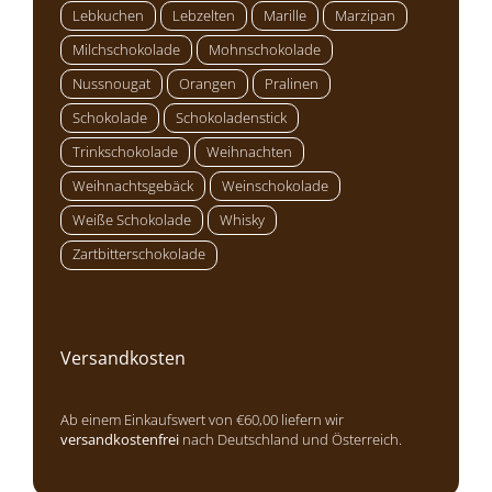
Lebkuchen
Lebzelten
Marille
Marzipan
Milchschokolade
Mohnschokolade
Nussnougat
Orangen
Pralinen
Schokolade
Schokoladenstick
Trinkschokolade
Weihnachten
Weihnachtsgebäck
Weinschokolade
Weiße Schokolade
Whisky
Zartbitterschokolade
Versandkosten
Ab einem Einkaufswert von €60,00 liefern wir
versandkostenfrei
nach Deutschland und Österreich.