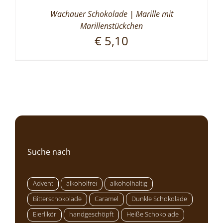
Wachauer Schokolade | Marille mit
Marillenstückchen
€
5,10
Suche nach
Advent
alkoholfrei
alkoholhaltig
Bitterschokolade
Caramel
Dunkle Schokolade
Eierlikör
handgeschöpft
Heiße Schokolade