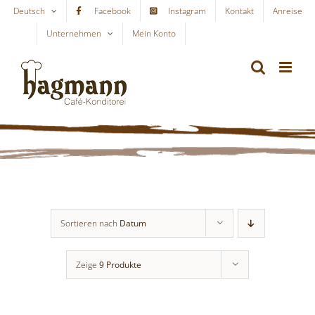
Skip
Deutsch
Facebook
Instagram
Kontakt
Anreise
to
Unternehmen
Mein Konto
WARENKORB
content
Sortieren nach
Datum
Zeige
9 Produkte