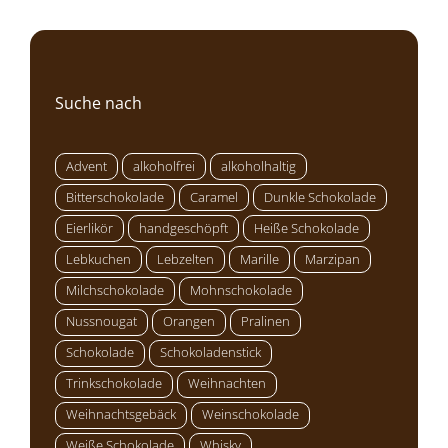
Suche nach
Advent
alkoholfrei
alkoholhaltig
Bitterschokolade
Caramel
Dunkle Schokolade
Eierlikör
handgeschöpft
Heiße Schokolade
Lebkuchen
Lebzelten
Marille
Marzipan
Milchschokolade
Mohnschokolade
Nussnougat
Orangen
Pralinen
Schokolade
Schokoladenstick
Trinkschokolade
Weihnachten
Weihnachtsgebäck
Weinschokolade
Weiße Schokolade
Whisky