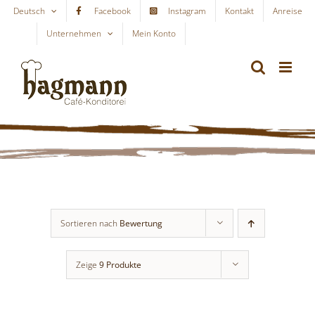
Skip
Deutsch
Facebook
Instagram
Kontakt
Anreise
to
Unternehmen
Mein Konto
WARENKORB
content
Sortieren nach
Bewertung
Zeige
9 Produkte