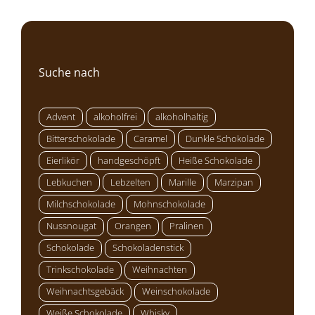
Suche nach
Advent
alkoholfrei
alkoholhaltig
Bitterschokolade
Caramel
Dunkle Schokolade
Eierlikör
handgeschöpft
Heiße Schokolade
Lebkuchen
Lebzelten
Marille
Marzipan
Milchschokolade
Mohnschokolade
Nussnougat
Orangen
Pralinen
Schokolade
Schokoladenstick
Trinkschokolade
Weihnachten
Weihnachtsgebäck
Weinschokolade
Weiße Schokolade
Whisky