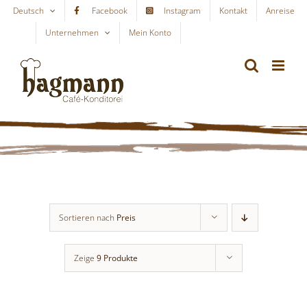
Skip
Deutsch
Facebook
Instagram
Kontakt
Anreise
to
Unternehmen
Mein Konto
WARENKORB
content
Sortieren nach
Preis
Zeige
9 Produkte