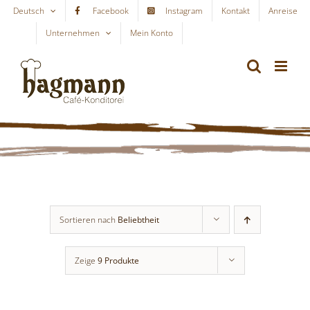
Skip
Deutsch
Facebook
Instagram
Kontakt
Anreise
to
Unternehmen
Mein Konto
WARENKORB
content
Sortieren nach
Beliebtheit
Zeige
9 Produkte