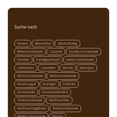
Suche nach
Advent
alkoholfrei
alkoholhaltig
Bitterschokolade
Caramel
Dunkle Schokolade
Eierlikör
handgeschöpft
Heiße Schokolade
Lebkuchen
Lebzelten
Marille
Marzipan
Milchschokolade
Mohnschokolade
Nussnougat
Orangen
Pralinen
Schokolade
Schokoladenstick
Trinkschokolade
Weihnachten
Weihnachtsgebäck
Weinschokolade
Weiße Schokolade
Whisky