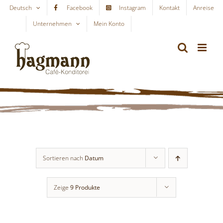
Skip
Deutsch
Facebook
Instagram
Kontakt
Anreise
to
Unternehmen
Mein Konto
WARENKORB
content
Sortieren nach
Datum
Zeige
9 Produkte