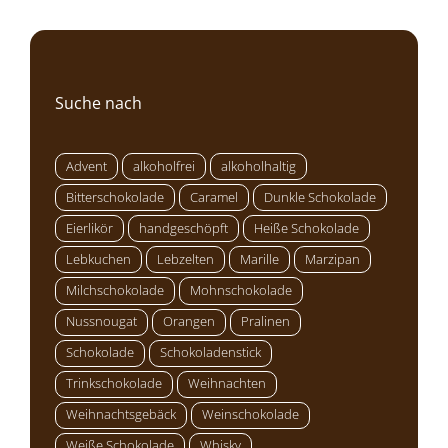
Suche nach
Advent
alkoholfrei
alkoholhaltig
Bitterschokolade
Caramel
Dunkle Schokolade
Eierlikör
handgeschöpft
Heiße Schokolade
Lebkuchen
Lebzelten
Marille
Marzipan
Milchschokolade
Mohnschokolade
Nussnougat
Orangen
Pralinen
Schokolade
Schokoladenstick
Trinkschokolade
Weihnachten
Weihnachtsgebäck
Weinschokolade
Weiße Schokolade
Whisky