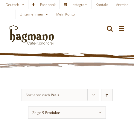
Skip
Deutsch
Facebook
Instagram
Kontakt
Anreise
to
Unternehmen
Mein Konto
WARENKORB
content
Sortieren nach
Preis
Zeige
9 Produkte