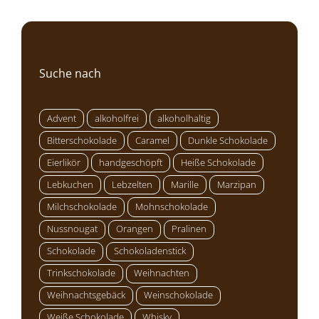
Suche nach
Advent
alkoholfrei
alkoholhaltig
Bitterschokolade
Caramel
Dunkle Schokolade
Eierlikör
handgeschöpft
Heiße Schokolade
Lebkuchen
Lebzelten
Marille
Marzipan
Milchschokolade
Mohnschokolade
Nussnougat
Orangen
Pralinen
Schokolade
Schokoladenstick
Trinkschokolade
Weihnachten
Weihnachtsgebäck
Weinschokolade
Weiße Schokolade
Whisky