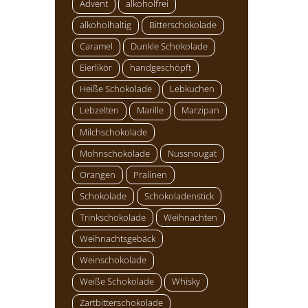
Advent
alkoholfrei
alkoholhaltig
Bitterschokolade
Caramel
Dunkle Schokolade
Eierlikör
handgeschöpft
Heiße Schokolade
Lebkuchen
Lebzelten
Marille
Marzipan
Milchschokolade
Mohnschokolade
Nussnougat
Orangen
Pralinen
Schokolade
Schokoladenstick
Trinkschokolade
Weihnachten
Weihnachtsgebäck
Weinschokolade
Weiße Schokolade
Whisky
Zartbitterschokolade