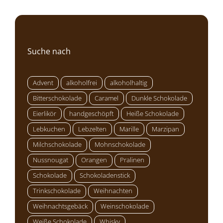
Suche nach
Advent
alkoholfrei
alkoholhaltig
Bitterschokolade
Caramel
Dunkle Schokolade
Eierlikör
handgeschöpft
Heiße Schokolade
Lebkuchen
Lebzelten
Marille
Marzipan
Milchschokolade
Mohnschokolade
Nussnougat
Orangen
Pralinen
Schokolade
Schokoladenstick
Trinkschokolade
Weihnachten
Weihnachtsgebäck
Weinschokolade
Weiße Schokolade
Whisky