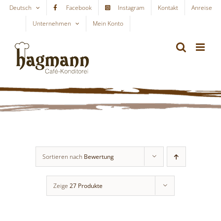
Skip
Deutsch
Facebook
Instagram
Kontakt
Anreise
to
Unternehmen
Mein Konto
WARENKORB
content
Sortieren nach
Bewertung
Zeige
27 Produkte