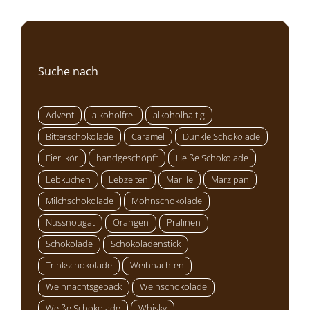
Suche nach
Advent
alkoholfrei
alkoholhaltig
Bitterschokolade
Caramel
Dunkle Schokolade
Eierlikör
handgeschöpft
Heiße Schokolade
Lebkuchen
Lebzelten
Marille
Marzipan
Milchschokolade
Mohnschokolade
Nussnougat
Orangen
Pralinen
Schokolade
Schokoladenstick
Trinkschokolade
Weihnachten
Weihnachtsgebäck
Weinschokolade
Weiße Schokolade
Whisky