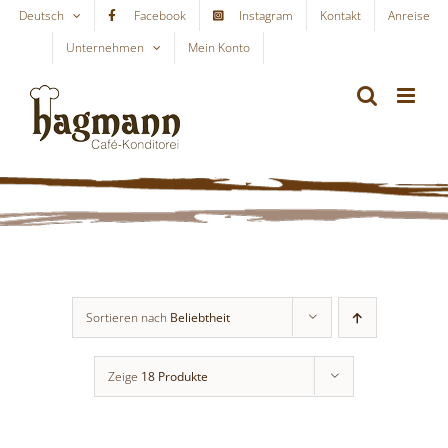
Skip
Deutsch
Facebook
Instagram
Kontakt
Anreise
to
Unternehmen
Mein Konto
WARENKORB
content
Sortieren nach
Beliebtheit
Zeige
18 Produkte