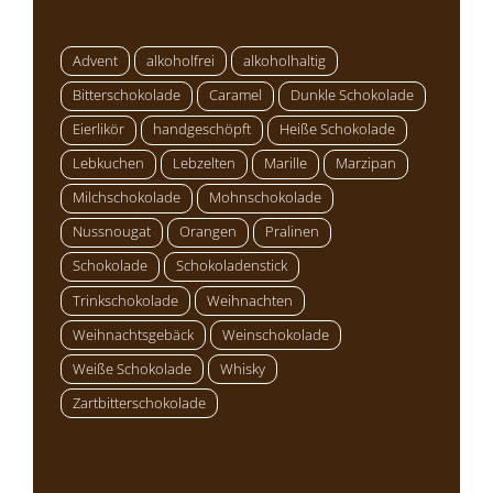
Advent
alkoholfrei
alkoholhaltig
Bitterschokolade
Caramel
Dunkle Schokolade
Eierlikör
handgeschöpft
Heiße Schokolade
Lebkuchen
Lebzelten
Marille
Marzipan
Milchschokolade
Mohnschokolade
Nussnougat
Orangen
Pralinen
Schokolade
Schokoladenstick
Trinkschokolade
Weihnachten
Weihnachtsgebäck
Weinschokolade
Weiße Schokolade
Whisky
Zartbitterschokolade