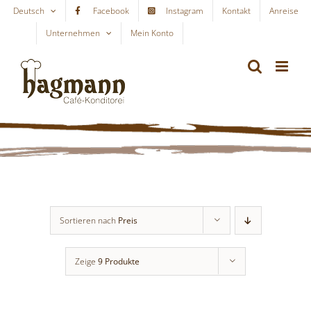
Skip
Deutsch
Facebook
Instagram
Kontakt
Anreise
to
Unternehmen
Mein Konto
WARENKORB
content
Sortieren nach
Preis
Zeige
9 Produkte