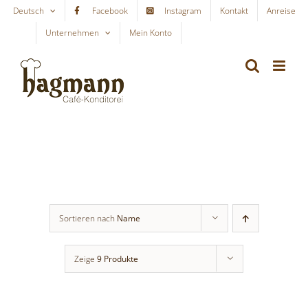
Skip
Deutsch
Facebook
Instagram
Kontakt
Anreise
to
Unternehmen
Mein Konto
WARENKORB
content
Sortieren nach
Name
Zeige
9 Produkte