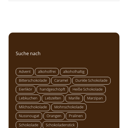
Suche nach
Advent
alkoholfrei
alkoholhaltig
Bitterschokolade
Caramel
Dunkle Schokolade
Eierlikör
handgeschöpft
Heiße Schokolade
Lebkuchen
Lebzelten
Marille
Marzipan
Milchschokolade
Mohnschokolade
Nussnougat
Orangen
Pralinen
Schokolade
Schokoladenstick