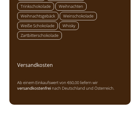
Trinkschokolade
Weihnachten
Weihnachtsgebäck
Weinschokolade
Weiße Schokolade
Whisky
Zartbitterschokolade
Versandkosten
Ab einem Einkaufswert von €60,00 liefern wir
versandkostenfrei
nach Deutschland und Österreich.