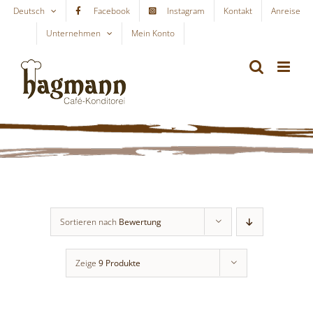
Skip
Deutsch
Facebook
Instagram
Kontakt
Anreise
to
Unternehmen
Mein Konto
WARENKORB
content
Sortieren nach
Bewertung
Zeige
9 Produkte