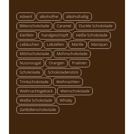
Advent
alkoholfrei
alkoholhaltig
Bitterschokolade
Caramel
Dunkle Schokolade
Eierlikör
handgeschöpft
Heiße Schokolade
Lebkuchen
Lebzelten
Marille
Marzipan
Milchschokolade
Mohnschokolade
Nussnougat
Orangen
Pralinen
Schokolade
Schokoladenstick
Trinkschokolade
Weihnachten
Weihnachtsgebäck
Weinschokolade
Weiße Schokolade
Whisky
Zartbitterschokolade