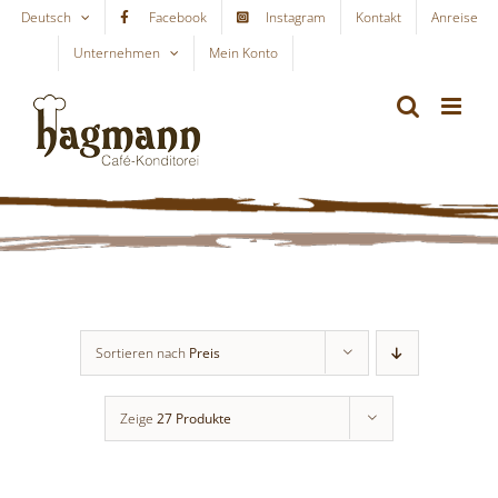
Skip
Deutsch
Facebook
Instagram
Kontakt
Anreise
to
Unternehmen
Mein Konto
WARENKORB
content
Sortieren nach
Preis
Zeige
27 Produkte