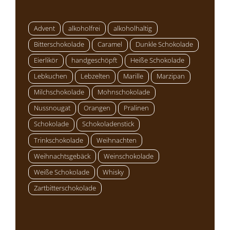
Advent
alkoholfrei
alkoholhaltig
Bitterschokolade
Caramel
Dunkle Schokolade
Eierlikör
handgeschöpft
Heiße Schokolade
Lebkuchen
Lebzelten
Marille
Marzipan
Milchschokolade
Mohnschokolade
Nussnougat
Orangen
Pralinen
Schokolade
Schokoladenstick
Trinkschokolade
Weihnachten
Weihnachtsgebäck
Weinschokolade
Weiße Schokolade
Whisky
Zartbitterschokolade