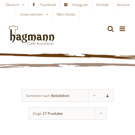
Skip
Deutsch
Facebook
Instagram
Kontakt
Anreise
to
Unternehmen
Mein Konto
WARENKORB
content
Sortieren nach
Beliebtheit
Zeige
27 Produkte