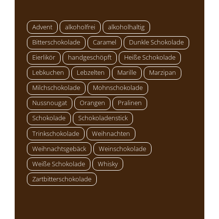
Advent
alkoholfrei
alkoholhaltig
Bitterschokolade
Caramel
Dunkle Schokolade
Eierlikör
handgeschöpft
Heiße Schokolade
Lebkuchen
Lebzelten
Marille
Marzipan
Milchschokolade
Mohnschokolade
Nussnougat
Orangen
Pralinen
Schokolade
Schokoladenstick
Trinkschokolade
Weihnachten
Weihnachtsgebäck
Weinschokolade
Weiße Schokolade
Whisky
Zartbitterschokolade