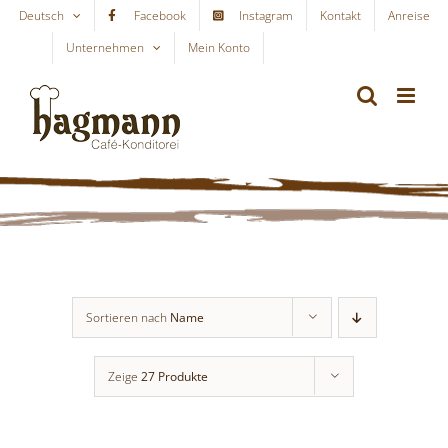
Skip
Deutsch
Facebook
Instagram
Kontakt
Anreise
to
Unternehmen
Mein Konto
WARENKORB
content
Sortieren nach
Name
Zeige
27 Produkte