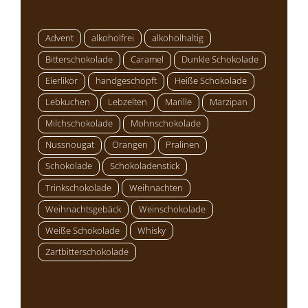
Advent
alkoholfrei
alkoholhaltig
Bitterschokolade
Caramel
Dunkle Schokolade
Eierlikör
handgeschöpft
Heiße Schokolade
Lebkuchen
Lebzelten
Marille
Marzipan
Milchschokolade
Mohnschokolade
Nussnougat
Orangen
Pralinen
Schokolade
Schokoladenstick
Trinkschokolade
Weihnachten
Weihnachtsgebäck
Weinschokolade
Weiße Schokolade
Whisky
Zartbitterschokolade