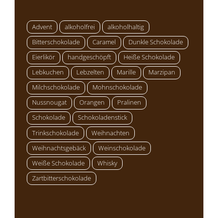
Advent
alkoholfrei
alkoholhaltig
Bitterschokolade
Caramel
Dunkle Schokolade
Eierlikör
handgeschöpft
Heiße Schokolade
Lebkuchen
Lebzelten
Marille
Marzipan
Milchschokolade
Mohnschokolade
Nussnougat
Orangen
Pralinen
Schokolade
Schokoladenstick
Trinkschokolade
Weihnachten
Weihnachtsgebäck
Weinschokolade
Weiße Schokolade
Whisky
Zartbitterschokolade