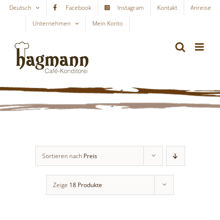
Skip
Deutsch
Facebook
Instagram
Kontakt
Anreise
to
Unternehmen
Mein Konto
WARENKORB
content
Sortieren nach
Preis
Zeige
18 Produkte