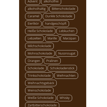
Advent
alkoholfrei
alkoholhaltig
Bitterschokolade
Caramel
Dunkle Schokolade
Eierlikör
handgeschöpft
Heiße Schokolade
Lebkuchen
Lebzelten
Marille
Marzipan
Milchschokolade
Mohnschokolade
Nussnougat
Orangen
Pralinen
Schokolade
Schokoladenstick
Trinkschokolade
Weihnachten
Weihnachtsgebäck
Weinschokolade
Weiße Schokolade
Whisky
Zartbitterschokolade