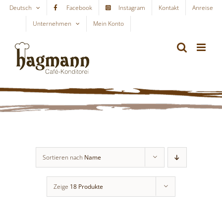
Skip
Deutsch
Facebook
Instagram
Kontakt
Anreise
to
Unternehmen
Mein Konto
WARENKORB
content
Sortieren nach
Name
Zeige
18 Produkte