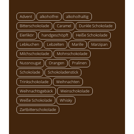
Advent
alkoholfrei
alkoholhaltig
Bitterschokolade
Caramel
Dunkle Schokolade
Eierlikör
handgeschöpft
Heiße Schokolade
Lebkuchen
Lebzelten
Marille
Marzipan
Milchschokolade
Mohnschokolade
Nussnougat
Orangen
Pralinen
Schokolade
Schokoladenstick
Trinkschokolade
Weihnachten
Weihnachtsgebäck
Weinschokolade
Weiße Schokolade
Whisky
Zartbitterschokolade