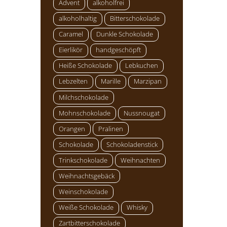
Advent
alkoholfrei
alkoholhaltig
Bitterschokolade
Caramel
Dunkle Schokolade
Eierlikör
handgeschöpft
Heiße Schokolade
Lebkuchen
Lebzelten
Marille
Marzipan
Milchschokolade
Mohnschokolade
Nussnougat
Orangen
Pralinen
Schokolade
Schokoladenstick
Trinkschokolade
Weihnachten
Weihnachtsgebäck
Weinschokolade
Weiße Schokolade
Whisky
Zartbitterschokolade