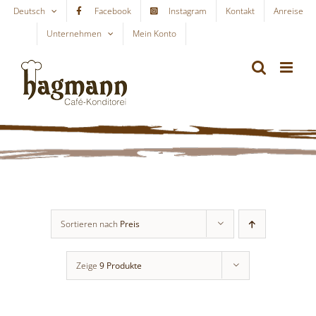
Skip
Deutsch
Facebook
Instagram
Kontakt
Anreise
to
Unternehmen
Mein Konto
WARENKORB
content
Sortieren nach
Preis
Zeige
9 Produkte