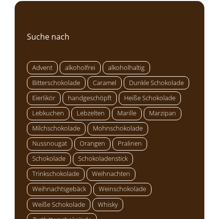
Suche nach
Advent
alkoholfrei
alkoholhaltig
Bitterschokolade
Caramel
Dunkle Schokolade
Eierlikör
handgeschöpft
Heiße Schokolade
Lebkuchen
Lebzelten
Marille
Marzipan
Milchschokolade
Mohnschokolade
Nussnougat
Orangen
Pralinen
Schokolade
Schokoladenstick
Trinkschokolade
Weihnachten
Weihnachtsgebäck
Weinschokolade
Weiße Schokolade
Whisky