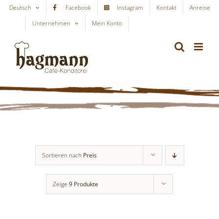
Skip
Deutsch
Facebook
Instagram
Kontakt
Anreise
to
Unternehmen
Mein Konto
WARENKORB
content
Sortieren nach
Preis
Zeige
9 Produkte