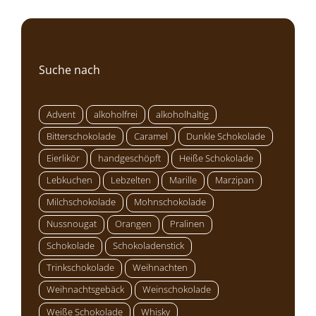
Suche nach
Advent
alkoholfrei
alkoholhaltig
Bitterschokolade
Caramel
Dunkle Schokolade
Eierlikör
handgeschöpft
Heiße Schokolade
Lebkuchen
Lebzelten
Marille
Marzipan
Milchschokolade
Mohnschokolade
Nussnougat
Orangen
Pralinen
Schokolade
Schokoladenstick
Trinkschokolade
Weihnachten
Weihnachtsgebäck
Weinschokolade
Weiße Schokolade
Whisky