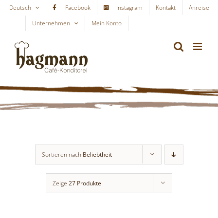
Skip
Deutsch
Facebook
Instagram
Kontakt
Anreise
to
Unternehmen
Mein Konto
WARENKORB
content
Sortieren nach
Beliebtheit
Zeige
27 Produkte