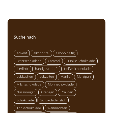
Suche nach
Advent
alkoholfrei
alkoholhaltig
Bitterschokolade
Caramel
Dunkle Schokolade
Eierlikör
handgeschöpft
Heiße Schokolade
Lebkuchen
Lebzelten
Marille
Marzipan
Milchschokolade
Mohnschokolade
Nussnougat
Orangen
Pralinen
Schokolade
Schokoladenstick
Trinkschokolade
Weihnachten