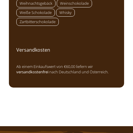
Weihnachtsgebäck
Weinschokolade
Weiße Schokolade
Whisky
Zartbitterschokolade
Versandkosten
Ab einem Einkaufswert von €60,00 liefern wir
versandkostenfrei
nach Deutschland und Österreich.