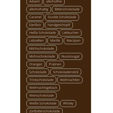
Advent
alkoholfrei
alkoholhaltig
Bitterschokolade
Caramel
Dunkle Schokolade
Eierlikör
handgeschöpft
Heiße Schokolade
Lebkuchen
Lebzelten
Marille
Marzipan
Milchschokolade
Mohnschokolade
Nussnougat
Orangen
Pralinen
Schokolade
Schokoladenstick
Trinkschokolade
Weihnachten
Weihnachtsgebäck
Weinschokolade
Weiße Schokolade
Whisky
Zartbitterschokolade