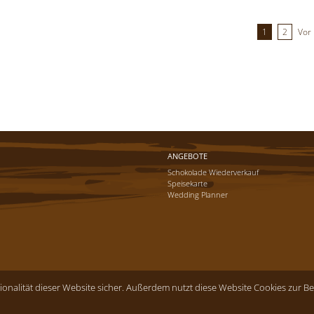
1
2
Vor
ANGEBOTE
Schokolade Wiederverkauf
Speisekarte
Wedding Planner
tionalität dieser Website sicher. Außerdem nutzt diese Website Cookies zur
ehalten. | Site by
arua2 marketing