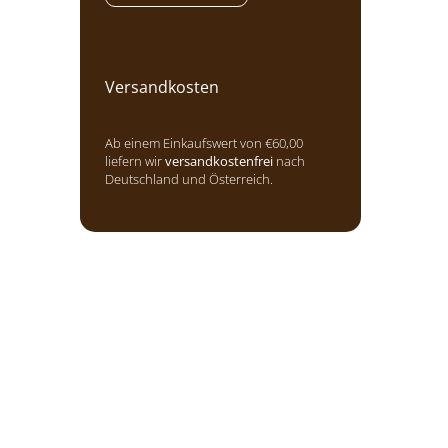
Versandkosten
Ab einem Einkaufswert von €60,00
liefern wir
versandkostenfrei
nach
Deutschland und Österreich.