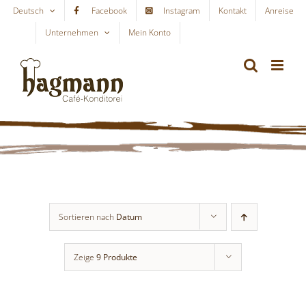
Skip
Deutsch
Facebook
Instagram
Kontakt
Anreise
to
Unternehmen
Mein Konto
WARENKORB
content
Sortieren nach
Datum
Zeige
9 Produkte