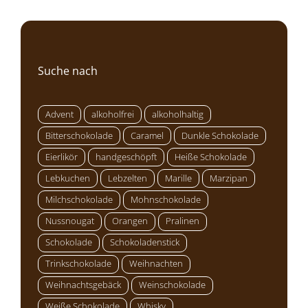
Suche nach
Advent
alkoholfrei
alkoholhaltig
Bitterschokolade
Caramel
Dunkle Schokolade
Eierlikör
handgeschöpft
Heiße Schokolade
Lebkuchen
Lebzelten
Marille
Marzipan
Milchschokolade
Mohnschokolade
Nussnougat
Orangen
Pralinen
Schokolade
Schokoladenstick
Trinkschokolade
Weihnachten
Weihnachtsgebäck
Weinschokolade
Weiße Schokolade
Whisky