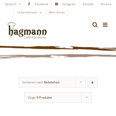
Skip
Deutsch
Facebook
Instagram
Kontakt
Anreise
to
Unternehmen
Mein Konto
WARENKORB
content
Sortieren nach
Beliebtheit
Zeige
9 Produkte