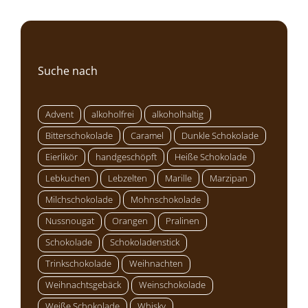
Suche nach
Advent
alkoholfrei
alkoholhaltig
Bitterschokolade
Caramel
Dunkle Schokolade
Eierlikör
handgeschöpft
Heiße Schokolade
Lebkuchen
Lebzelten
Marille
Marzipan
Milchschokolade
Mohnschokolade
Nussnougat
Orangen
Pralinen
Schokolade
Schokoladenstick
Trinkschokolade
Weihnachten
Weihnachtsgebäck
Weinschokolade
Weiße Schokolade
Whisky