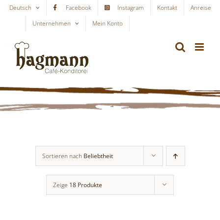
Skip
Deutsch
Facebook
Instagram
Kontakt
Anreise
to
Unternehmen
Mein Konto
WARENKORB
content
Sortieren nach
Beliebtheit
Zeige
18 Produkte