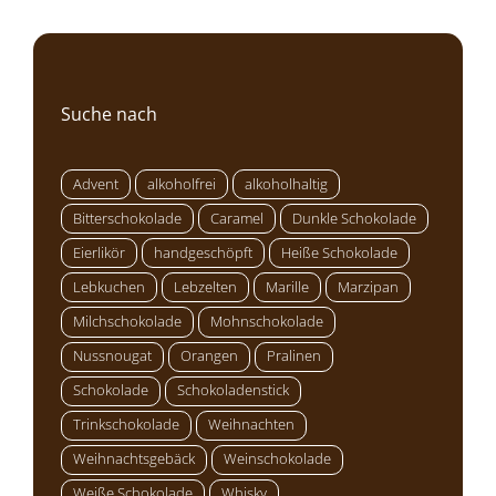
Suche nach
Advent
alkoholfrei
alkoholhaltig
Bitterschokolade
Caramel
Dunkle Schokolade
Eierlikör
handgeschöpft
Heiße Schokolade
Lebkuchen
Lebzelten
Marille
Marzipan
Milchschokolade
Mohnschokolade
Nussnougat
Orangen
Pralinen
Schokolade
Schokoladenstick
Trinkschokolade
Weihnachten
Weihnachtsgebäck
Weinschokolade
Weiße Schokolade
Whisky