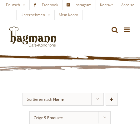
Skip
Deutsch
Facebook
Instagram
Kontakt
Anreise
to
Unternehmen
Mein Konto
WARENKORB
content
Sortieren nach
Name
Zeige
9 Produkte