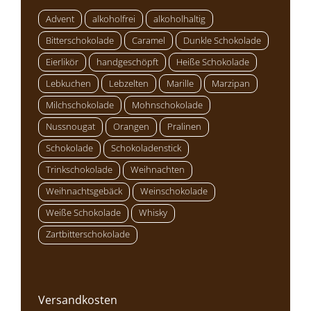
Advent
alkoholfrei
alkoholhaltig
Bitterschokolade
Caramel
Dunkle Schokolade
Eierlikör
handgeschöpft
Heiße Schokolade
Lebkuchen
Lebzelten
Marille
Marzipan
Milchschokolade
Mohnschokolade
Nussnougat
Orangen
Pralinen
Schokolade
Schokoladenstick
Trinkschokolade
Weihnachten
Weihnachtsgebäck
Weinschokolade
Weiße Schokolade
Whisky
Zartbitterschokolade
Versandkosten