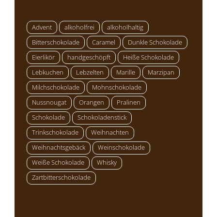
Advent
alkoholfrei
alkoholhaltig
Bitterschokolade
Caramel
Dunkle Schokolade
Eierlikör
handgeschöpft
Heiße Schokolade
Lebkuchen
Lebzelten
Marille
Marzipan
Milchschokolade
Mohnschokolade
Nussnougat
Orangen
Pralinen
Schokolade
Schokoladenstick
Trinkschokolade
Weihnachten
Weihnachtsgebäck
Weinschokolade
Weiße Schokolade
Whisky
Zartbitterschokolade