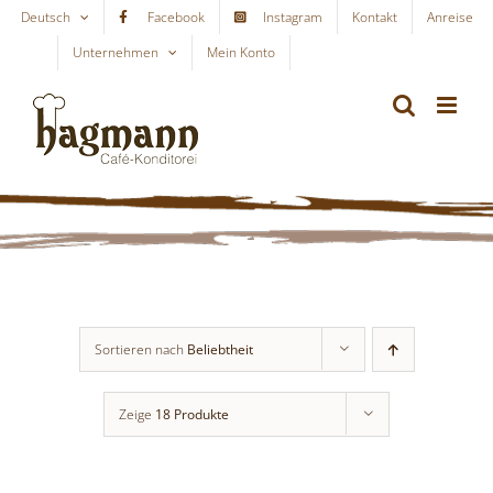
Skip
Deutsch
Facebook
Instagram
Kontakt
Anreise
to
Unternehmen
Mein Konto
WARENKORB
content
Sortieren nach
Beliebtheit
Zeige
18 Produkte