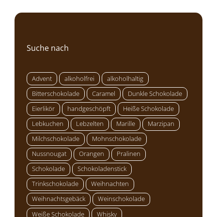
Suche nach
Advent
alkoholfrei
alkoholhaltig
Bitterschokolade
Caramel
Dunkle Schokolade
Eierlikör
handgeschöpft
Heiße Schokolade
Lebkuchen
Lebzelten
Marille
Marzipan
Milchschokolade
Mohnschokolade
Nussnougat
Orangen
Pralinen
Schokolade
Schokoladenstick
Trinkschokolade
Weihnachten
Weihnachtsgebäck
Weinschokolade
Weiße Schokolade
Whisky