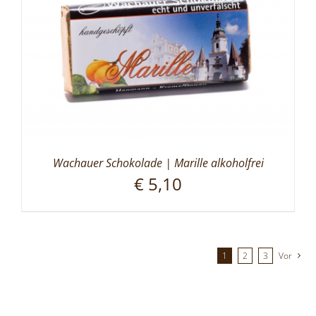
Wachauer Schokolade | Marille alkoholfrei
€
5,10
1
2
3
Vor