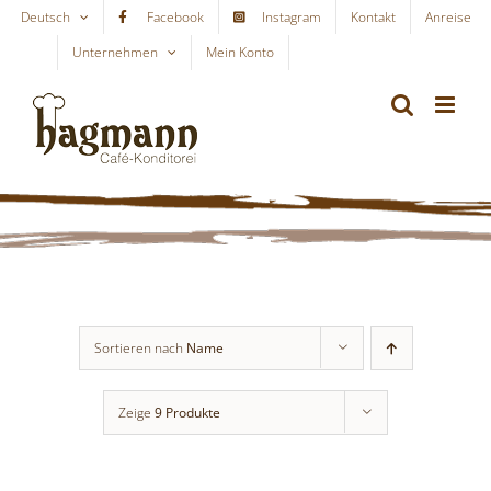
Skip
Deutsch
Facebook
Instagram
Kontakt
Anreise
to
Unternehmen
Mein Konto
WARENKORB
content
Sortieren nach
Name
Zeige
9 Produkte