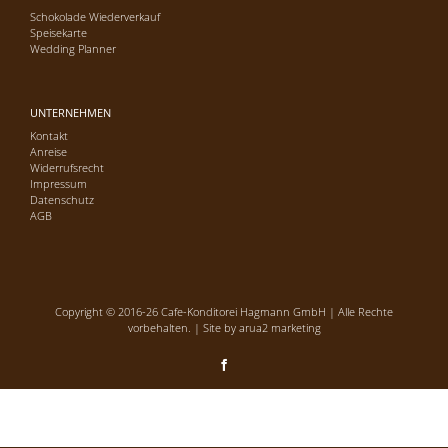
Schokolade Wiederverkauf
Speisekarte
Wedding Planner
UNTERNEHMEN
Kontakt
Anreise
Widerrufsrecht
Impressum
Datenschutz
AGB
Copyright © 2016-26 Cafe-Konditorei Hagmann GmbH | Alle Rechte
vorbehalten. | Site by
arua2 marketing
Facebook