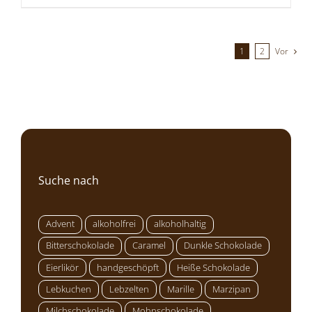
1
2
Vor
Suche nach
Advent
alkoholfrei
alkoholhaltig
Bitterschokolade
Caramel
Dunkle Schokolade
Eierlikör
handgeschöpft
Heiße Schokolade
Lebkuchen
Lebzelten
Marille
Marzipan
Milchschokolade
Mohnschokolade