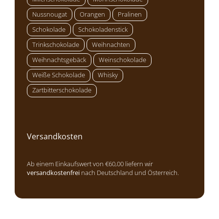
Nussnougat
Orangen
Pralinen
Schokolade
Schokoladenstick
Trinkschokolade
Weihnachten
Weihnachtsgebäck
Weinschokolade
Weiße Schokolade
Whisky
Zartbitterschokolade
Versandkosten
Ab einem Einkaufswert von €60,00 liefern wir
versandkostenfrei
nach Deutschland und Österreich.