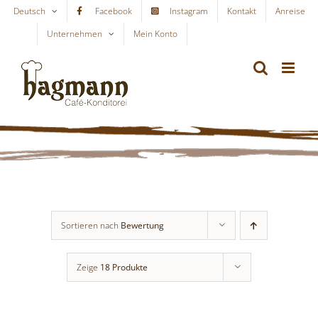
Skip
Deutsch
Facebook
Instagram
Kontakt
Anreise
to
Unternehmen
Mein Konto
WARENKORB
content
Sortieren nach
Bewertung
Zeige
18 Produkte