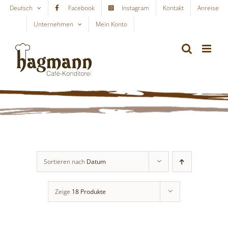
Skip
Deutsch
Facebook
Instagram
Kontakt
Anreise
to
Unternehmen
Mein Konto
WARENKORB
content
Sortieren nach
Datum
Zeige
18 Produkte