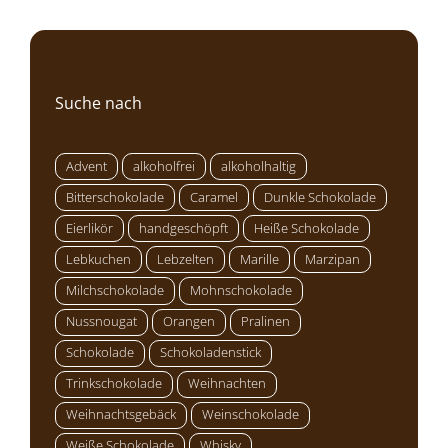
Suche nach
Advent
alkoholfrei
alkoholhaltig
Bitterschokolade
Caramel
Dunkle Schokolade
Eierlikör
handgeschöpft
Heiße Schokolade
Lebkuchen
Lebzelten
Marille
Marzipan
Milchschokolade
Mohnschokolade
Nussnougat
Orangen
Pralinen
Schokolade
Schokoladenstick
Trinkschokolade
Weihnachten
Weihnachtsgebäck
Weinschokolade
Weiße Schokolade
Whisky