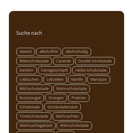
Suche nach
Advent
alkoholfrei
alkoholhaltig
Bitterschokolade
Caramel
Dunkle Schokolade
Eierlikör
handgeschöpft
Heiße Schokolade
Lebkuchen
Lebzelten
Marille
Marzipan
Milchschokolade
Mohnschokolade
Nussnougat
Orangen
Pralinen
Schokolade
Schokoladenstick
Trinkschokolade
Weihnachten
Weihnachtsgebäck
Weinschokolade